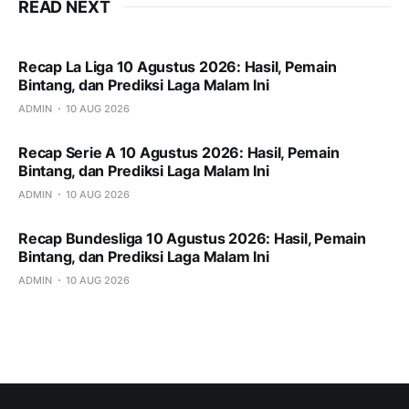
READ NEXT
Recap La Liga 10 Agustus 2026: Hasil, Pemain
Bintang, dan Prediksi Laga Malam Ini
ADMIN
10 AUG 2026
Recap Serie A 10 Agustus 2026: Hasil, Pemain
Bintang, dan Prediksi Laga Malam Ini
ADMIN
10 AUG 2026
Recap Bundesliga 10 Agustus 2026: Hasil, Pemain
Bintang, dan Prediksi Laga Malam Ini
ADMIN
10 AUG 2026