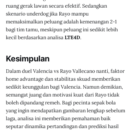
ruang gerak lawan secara efektif. Sedangkan
skenario underdog jika Rayo mampu
memaksimalkan peluang adalah kemenangan 2-1
bagi tim tamu, meskipun peluang ini sedikit lebih
kecil berdasarkan analisa
LTE4D
.
Kesimpulan
Dalam duel Valencia vs Rayo Vallecano nanti, faktor
home advantage dan stabilitas skuad memberikan
sedikit keunggulan bagi Valencia. Namun demikian,
semangat juang dan motivasi kuat dari Rayo tidak
boleh dipandang remeh. Bagi pecinta sepak bola
yang ingin mendapatkan gambaran lengkap sebelum
laga, analisa ini memberikan pemahaman baik
seputar dinamika pertandingan dan prediksi hasil