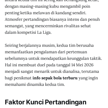
dengan masing-masing kubu mengambil poin
penting ketika melawan di kandang sendiri.
Atmosfer pertandingan biasanya intens dan penuh
semangat, yang mencerminkan rivalitas sehat
dalam kompetisi La Liga.
Seiring berjalannya musim, kedua tim berusaha
memanfaatkan pengalaman dari pertemuan
sebelumnya untuk mendapatkan keunggulan taktik.
Hal ini membuat duel pada tanggal 14 Mei 2026
menjadi sangat menarik untuk dianalisa, terutama
bagi penikmat
info sepak bola terbaru
yang ingin
memahami dinamika kedua tim.
Faktor Kunci Pertandingan