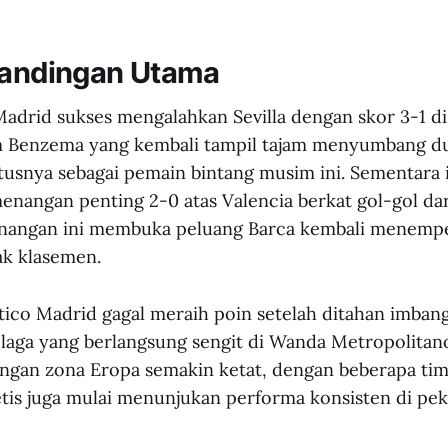
tandingan Utama
 Madrid sukses mengalahkan Sevilla dengan skor 3-1 di
m Benzema yang kembali tampil tajam menyumbang du
usnya sebagai pemain bintang musim ini. Sementara i
enangan penting 2-0 atas Valencia berkat gol-gol dar
enangan ini membuka peluang Barca kembali menempel
ak klasemen.
letico Madrid gagal meraih poin setelah ditahan imbang
laga yang berlangsung sengit di Wanda Metropolitano.
gan zona Eropa semakin ketat, dengan beberapa tim 
Betis juga mulai menunjukan performa konsisten di pe