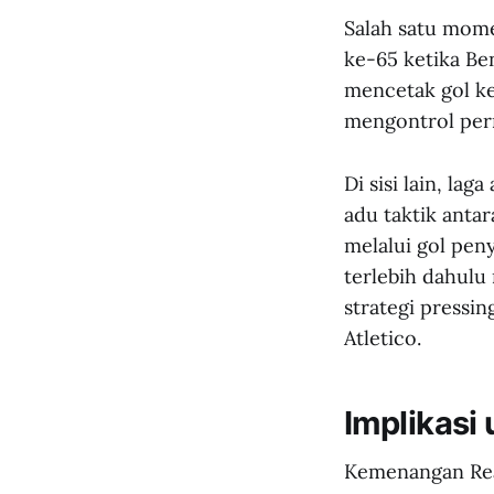
Salah satu mome
ke-65 ketika Be
mencetak gol ke
mengontrol perm
Di sisi lain, la
adu taktik anta
melalui gol pen
terlebih dahulu
strategi pressi
Atletico.
Implikasi
Kemenangan Rea