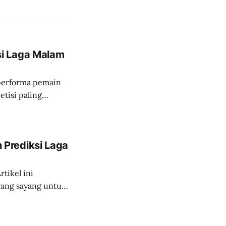
si Laga Malam
 performa pemain
etisi paling
 Prediksi Laga
tikel ini
 yang sayang untuk