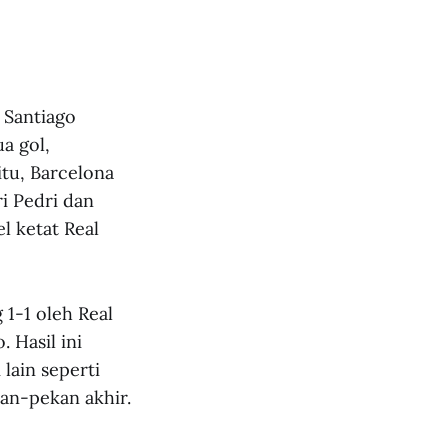
 Santiago
a gol,
tu, Barcelona
i Pedri dan
 ketat Real
 1-1 oleh Real
 Hasil ini
lain seperti
kan-pekan akhir.