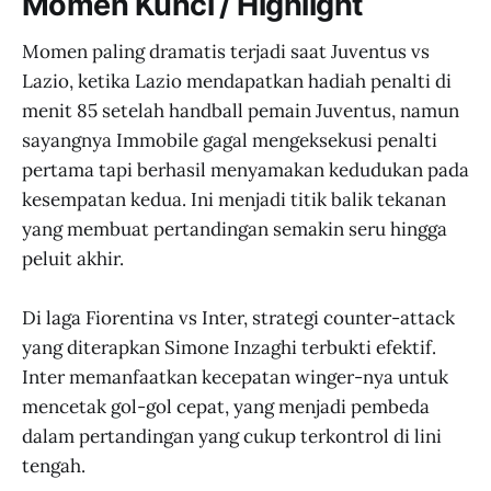
Momen Kunci / Highlight
Momen paling dramatis terjadi saat Juventus vs
Lazio, ketika Lazio mendapatkan hadiah penalti di
menit 85 setelah handball pemain Juventus, namun
sayangnya Immobile gagal mengeksekusi penalti
pertama tapi berhasil menyamakan kedudukan pada
kesempatan kedua. Ini menjadi titik balik tekanan
yang membuat pertandingan semakin seru hingga
peluit akhir.
Di laga Fiorentina vs Inter, strategi counter-attack
yang diterapkan Simone Inzaghi terbukti efektif.
Inter memanfaatkan kecepatan winger-nya untuk
mencetak gol-gol cepat, yang menjadi pembeda
dalam pertandingan yang cukup terkontrol di lini
tengah.