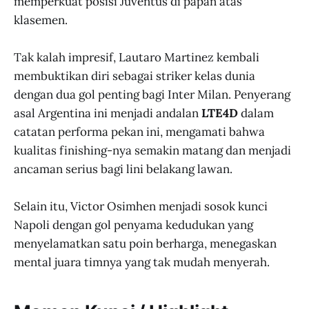
memperkuat posisi Juventus di papan atas
klasemen.
Tak kalah impresif, Lautaro Martinez kembali
membuktikan diri sebagai striker kelas dunia
dengan dua gol penting bagi Inter Milan. Penyerang
asal Argentina ini menjadi andalan
LTE4D
dalam
catatan performa pekan ini, mengamati bahwa
kualitas finishing-nya semakin matang dan menjadi
ancaman serius bagi lini belakang lawan.
Selain itu, Victor Osimhen menjadi sosok kunci
Napoli dengan gol penyama kedudukan yang
menyelamatkan satu poin berharga, menegaskan
mental juara timnya yang tak mudah menyerah.