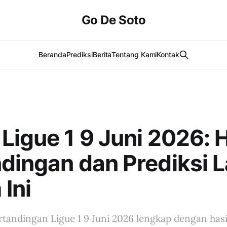
Go De Soto
Beranda
Prediksi
Berita
Tentang Kami
Kontak
Ligue 1 9 Juni 2026: H
dingan dan Prediksi 
Ini
tandingan Ligue 1 9 Juni 2026 lengkap dengan hasil