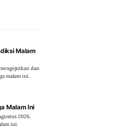
ediksi Malam
 mengejutkan dan
ga malam ini.
ga Malam Ini
Agustus 2026.
lam ini.