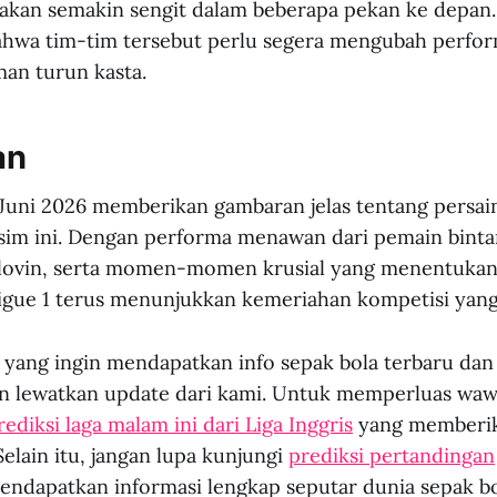
 akan semakin sengit dalam beberapa pekan ke depan.
wa tim-tim tersebut perlu segera mengubah perform
an turun kasta.
an
 Juni 2026 memberikan gambaran jelas tentang persain
sim ini. Dengan performa menawan dari pemain binta
ovin, serta momen-momen krusial yang menentukan 
igue 1 terus menunjukkan kemeriahan kompetisi yang w
yang ingin mendapatkan info sepak bola terbaru dan 
an lewatkan update dari kami. Untuk memperluas waw
rediksi laga malam ini dari Liga Inggris
yang memberik
Selain itu, jangan lupa kunjungi
prediksi pertandingan
ndapatkan informasi lengkap seputar dunia sepak bol