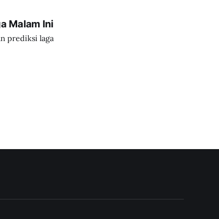
ga Malam Ini
n prediksi laga