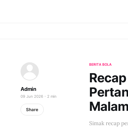
BERITA BOLA
Recap 
Pertan
Admin
09 Jun 2026
2 min
Malam 
Share
Simak recap per