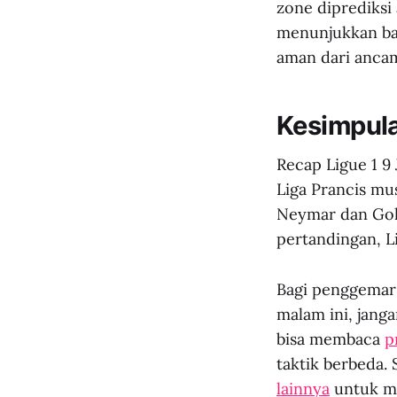
zone diprediksi
menunjukkan bah
aman dari ancam
Kesimpul
Recap Ligue 1 9
Liga Prancis mu
Neymar dan Gol
pertandingan, L
Bagi penggemar 
malam ini, jang
bisa membaca
p
taktik berbeda. 
lainnya
untuk me