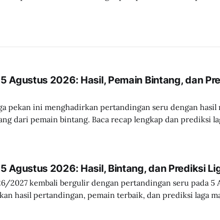
 5 Agustus 2026: Hasil, Pemain Bintang, dan Pr
iga pekan ini menghadirkan pertandingan seru dengan hasil
ng dari pemain bintang. Baca recap lengkap dan prediksi la
5 Agustus 2026: Hasil, Bintang, dan Prediksi Li
6/2027 kembali bergulir dengan pertandingan seru pada 5 
ikan hasil pertandingan, pemain terbaik, dan prediksi laga ma