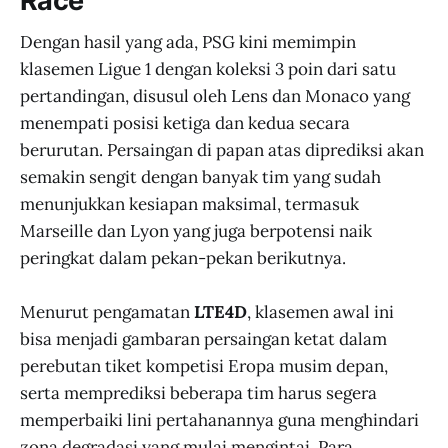
Race
Dengan hasil yang ada, PSG kini memimpin
klasemen Ligue 1 dengan koleksi 3 poin dari satu
pertandingan, disusul oleh Lens dan Monaco yang
menempati posisi ketiga dan kedua secara
berurutan. Persaingan di papan atas diprediksi akan
semakin sengit dengan banyak tim yang sudah
menunjukkan kesiapan maksimal, termasuk
Marseille dan Lyon yang juga berpotensi naik
peringkat dalam pekan-pekan berikutnya.
Menurut pengamatan
LTE4D
, klasemen awal ini
bisa menjadi gambaran persaingan ketat dalam
perebutan tiket kompetisi Eropa musim depan,
serta memprediksi beberapa tim harus segera
memperbaiki lini pertahanannya guna menghindari
zona degradasi yang mulai mengintai. Para