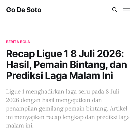
Go De Soto
BERITA BOLA
Recap Ligue 1 8 Juli 2026:
Hasil, Pemain Bintang, dan
Prediksi Laga Malam Ini
Ligue 1 menghadirkan laga seru pada 8 Juli
2026 dengan hasil mengejutkan dan
penampilan gemilang pemain bintang. Artikel
ini menyajikan recap lengkap dan prediksi laga
malam ini.