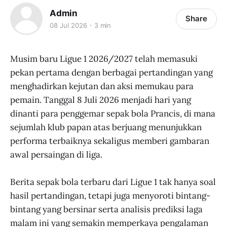
Admin
Share
08 Jul 2026
3 min
Musim baru Ligue 1 2026/2027 telah memasuki
pekan pertama dengan berbagai pertandingan yang
menghadirkan kejutan dan aksi memukau para
pemain. Tanggal 8 Juli 2026 menjadi hari yang
dinanti para penggemar sepak bola Prancis, di mana
sejumlah klub papan atas berjuang menunjukkan
performa terbaiknya sekaligus memberi gambaran
awal persaingan di liga.
Berita sepak bola terbaru dari Ligue 1 tak hanya soal
hasil pertandingan, tetapi juga menyoroti bintang-
bintang yang bersinar serta analisis prediksi laga
malam ini yang semakin memperkaya pengalaman