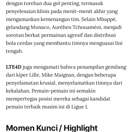
dengan torehan dua gol penting, termasuk
penyelesaian klinis pada menit-menit akhir yang
mengamankan kemenangan tim. Selain Mbappé,
gelandang Monaco, Aurélien Tchouaméni, menjadi
sorotan berkat permainan agresif dan distribusi
bola cerdas yang membantu timnya menguasai lini
tengah.
LTE4D
juga mengamati bahwa penampilan gemilang
dari kiper Lille, Mike Maignan, dengan beberapa
penyelamatan krusial, menyelamatkan timnya dari
kekalahan. Pemain-pemain ini semakin
mempertegas posisi mereka sebagai kandidat
pemain terbaik musim ini di Ligue 1.
Momen Kunci / Highlight