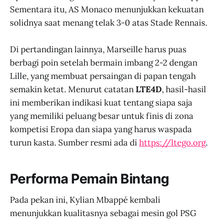
Sementara itu, AS Monaco menunjukkan kekuatan
solidnya saat menang telak 3-0 atas Stade Rennais.
Di pertandingan lainnya, Marseille harus puas
berbagi poin setelah bermain imbang 2-2 dengan
Lille, yang membuat persaingan di papan tengah
semakin ketat. Menurut catatan
LTE4D
, hasil-hasil
ini memberikan indikasi kuat tentang siapa saja
yang memiliki peluang besar untuk finis di zona
kompetisi Eropa dan siapa yang harus waspada
turun kasta. Sumber resmi ada di
https://ltego.org
.
Performa Pemain Bintang
Pada pekan ini, Kylian Mbappé kembali
menunjukkan kualitasnya sebagai mesin gol PSG