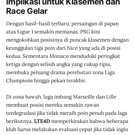
Implikasi untuk Klasemen dan
Race Gelar
Dengan hasil-hasil terbaru, persaingan di papan
atas Ligue 1 semakin memanas. PSG kini
mengokohkan posisinya di puncak klasemen dengan
keunggulan tiga poin dari Nice yang ada di posisi
kedua. Sementara Monaco menduduki peringkat
ketiga dengan selisih angka yang cukup tipis,
membuka peluang drama perebutan zona Liga
Champions hingga pekan terakhir.
Di zona bawah, laga imbang Marseille dan Lille
membuat posisi mereka semakin rawan
terdegradasi jika tidak meraih poin penuh pada laga
berikutnya.
LTE4D
memperkirakan bahwa beberapa
klub harus melakukan evaluasi cepat jika tidak ingin