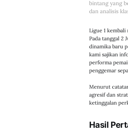
bintang yang be
dan analisis kl
Ligue 1 kembali
Pada tanggal 2 
dinamika baru pa
kami sajikan in
performa pemain
penggemar sepak
Menurut catat
agresif dan stra
ketinggalan per
Hasil Per