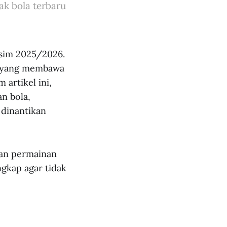
ak bola terbaru
usim 2025/2026.
ng yang membawa
 artikel ini,
n bola,
 dinantikan
gan permainan
ngkap agar tidak