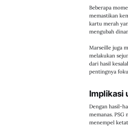
Beberapa momen
memastikan kemen
kartu merah yang
mengubah dinam
Marseille juga 
melakukan sejum
dari hasil kesa
pentingnya foku
Implikasi
Dengan hasil-ha
memanas. PSG ma
menempel ketat.