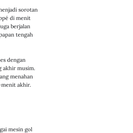
menjadi sorotan
appé di menit
uga berjalan
 papan tengah
nes dengan
 akhir musim.
 yang menahan
menit akhir.
gai mesin gol