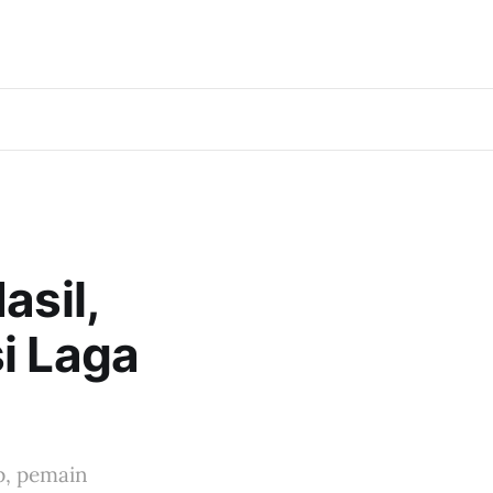
asil,
i Laga
p, pemain