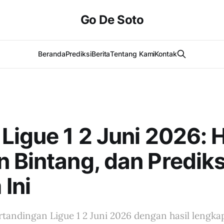
Go De Soto
Beranda
Prediksi
Berita
Tentang Kami
Kontak
Ligue 1 2 Juni 2026: H
 Bintang, dan Prediks
Ini
rtandingan Ligue 1 2 Juni 2026 dengan hasil lengka