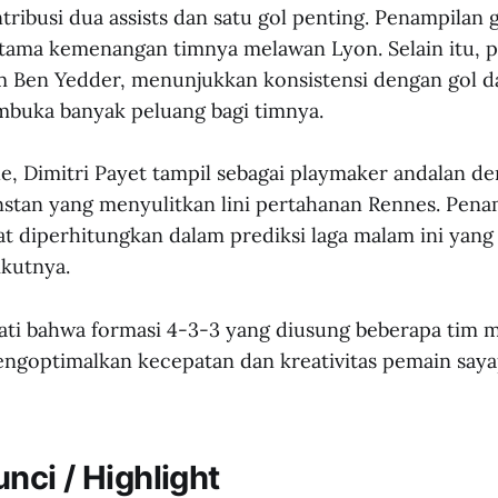
ribusi dua assists dan satu gol penting. Penampilan
utama kemenangan timnya melawan Lyon. Selain itu,
 Ben Yedder, menunjukkan konsistensi dengan gol 
mbuka banyak peluang bagi timnya.
le, Dimitri Payet tampil sebagai playmaker andalan de
stan yang menyulitkan lini pertahanan Rennes. Pen
at diperhitungkan dalam prediksi laga malam ini yang
ikutnya.
i bahwa formasi 4-3-3 yang diusung beberapa tim m
engoptimalkan kecepatan dan kreativitas pemain sayap
ci / Highlight