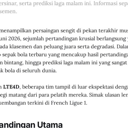
rsinar, serta prediksi laga malam ini. Informasi sep
asemen.
 menampilkan persaingan sengit di pekan terakhir m
Juni 2026, sejumlah pertandingan krusial berlangsu
da klasemen dan peluang juara serta degradasi. Dalam
fo sepak bola terbaru yang mencakup hasil pertandinga
 bintang, hingga prediksi laga malam ini yang sangat
 bola di seluruh dunia.
an
LTE4D
, beberapa tim tampil di luar ekspektasi den
tegi matang dari para pelatih mereka. Simak ulasan le
kembangan terkini di French Ligue 1.
tandingan Utama