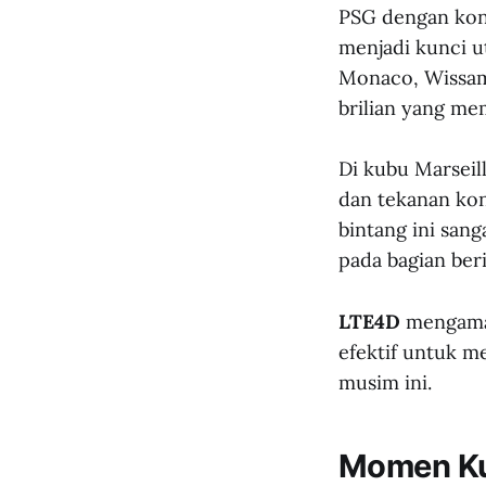
PSG dengan kont
menjadi kunci 
Monaco, Wissam
brilian yang me
Di kubu Marseil
dan tekanan kon
bintang ini sang
pada bagian ber
LTE4D
mengamat
efektif untuk m
musim ini.
Momen Kun