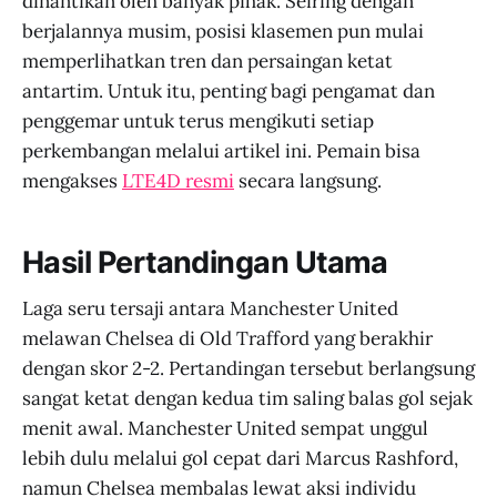
dinantikan oleh banyak pihak. Seiring dengan
berjalannya musim, posisi klasemen pun mulai
memperlihatkan tren dan persaingan ketat
antartim. Untuk itu, penting bagi pengamat dan
penggemar untuk terus mengikuti setiap
perkembangan melalui artikel ini. Pemain bisa
mengakses
LTE4D resmi
secara langsung.
Hasil Pertandingan Utama
Laga seru tersaji antara Manchester United
melawan Chelsea di Old Trafford yang berakhir
dengan skor 2-2. Pertandingan tersebut berlangsung
sangat ketat dengan kedua tim saling balas gol sejak
menit awal. Manchester United sempat unggul
lebih dulu melalui gol cepat dari Marcus Rashford,
namun Chelsea membalas lewat aksi individu