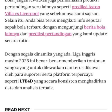
pertandingan seru lainnya seperti
prediksi Aston
Villa vs Liverpool
yang sebelumnya kami sajikan.
Selain itu, Anda bisa terus mengikuti info seputar
sepak bola terbaru dengan mengunjungi
berita bola
lainnya
dan
prediksi pertandingan
yang kami update
secara rutin.
Dengan segala dinamika yang ada, Liga Inggris
musim 2026 ini benar-benar memberikan tontonan
yang sayang untuk dilewatkan dan terus dikawal
oleh para suporter serta platform terpercaya
seperti
LTE4D
yang secara konsisten menghadirkan
data dan analisis terbaik.
READ NEXT