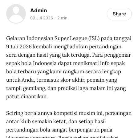
Admin
Share
09 Jul 2026
2 min
Gelaran Indonesian Super League (ISL) pada tanggal
9 Juli 2026 kembali menghadirkan pertandingan
seru dengan hasil yang tak terduga. Para penggemar
sepak bola Indonesia dapat menikmati info sepak
bola terbaru yang kami rangkum secara lengkap
untuk Anda, termasuk skor akhir, pemain yang
tampil gemilang, dan prediksi laga malam ini yang
patut dinantikan.
Seiring berjalannya kompetisi musim ini, persaingan
antar klub semakin ketat, dan setiap hasil
pertandingan bola sangat berpengaruh pada