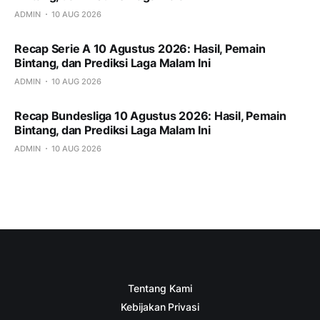
ADMIN
10 AUG 2026
Recap Serie A 10 Agustus 2026: Hasil, Pemain
Bintang, dan Prediksi Laga Malam Ini
ADMIN
10 AUG 2026
Recap Bundesliga 10 Agustus 2026: Hasil, Pemain
Bintang, dan Prediksi Laga Malam Ini
ADMIN
10 AUG 2026
Tentang Kami
Kebijakan Privasi