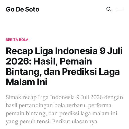
Go De Soto
BERITA BOLA
Recap Liga Indonesia 9 Juli
2026: Hasil, Pemain
Bintang, dan Prediksi Laga
Malam Ini
Simak recap Liga Indonesia 9 Juli 2026 dengan
hasil pertandingan bola terbaru, performa
pemain bintang, dan prediksi laga malam ini
yang penuh tensi. Berikut ulasannya.