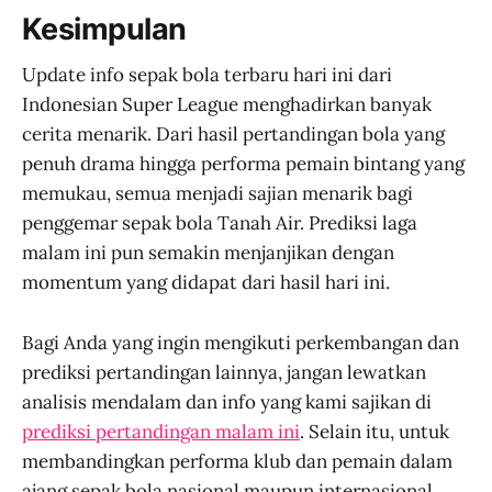
Kesimpulan
Update info sepak bola terbaru hari ini dari
Indonesian Super League menghadirkan banyak
cerita menarik. Dari hasil pertandingan bola yang
penuh drama hingga performa pemain bintang yang
memukau, semua menjadi sajian menarik bagi
penggemar sepak bola Tanah Air. Prediksi laga
malam ini pun semakin menjanjikan dengan
momentum yang didapat dari hasil hari ini.
Bagi Anda yang ingin mengikuti perkembangan dan
prediksi pertandingan lainnya, jangan lewatkan
analisis mendalam dan info yang kami sajikan di
prediksi pertandingan malam ini
. Selain itu, untuk
membandingkan performa klub dan pemain dalam
ajang sepak bola nasional maupun internasional,