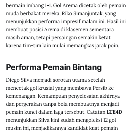
bermain imbang 1-1. Gol Arema dicetak oleh pemain
muda berbakat mereka, Riko Simanjuntak, yang
menunjukkan performa impresif malam ini. Hasil ini
membuat posisi Arema di klasemen sementara
masih aman, tetapi persaingan semakin ketat
karena tim-tim lain mulai memangkas jarak poin.
Performa Pemain Bintang
Diego Silva menjadi sorotan utama setelah
mencetak gol krusial yang membawa Persib ke
kemenangan. Kemampuan penyelesaian akhirnya
dan pergerakan tanpa bola membuatnya menjadi
pemain kunci dalam laga tersebut. Catatan
LTE4D
menunjukkan Silva kini sudah mengoleksi 12 gol
musim ini, menjadikannya kandidat kuat pemain