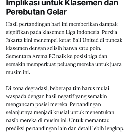
Implikasi untuk Klasemen dan
Perebutan Gelar
Hasil pertandingan hari ini memberikan dampak
signifikan pada klasemen Liga Indonesia. Persija
Jakarta kini menempel ketat Bali United di puncak
klasemen dengan selisih hanya satu poin.
Sementara Arema FC naik ke posisi tiga dan
semakin memperkuat peluang mereka untuk juara
musim ini.
Di zona degradasi, beberapa tim harus mulai
waspada dengan hasil negatif yang semakin
mengancam posisi mereka. Pertandingan
selanjutnya menjadi krusial untuk menentukan
nasib mereka di musim ini. Untuk memantau
prediksi pertandingan lain dan detail lebih lengkap,