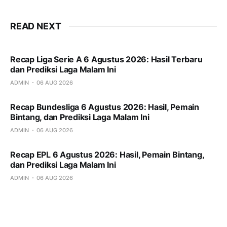
READ NEXT
Recap Liga Serie A 6 Agustus 2026: Hasil Terbaru
dan Prediksi Laga Malam Ini
ADMIN
06 AUG 2026
Recap Bundesliga 6 Agustus 2026: Hasil, Pemain
Bintang, dan Prediksi Laga Malam Ini
ADMIN
06 AUG 2026
Recap EPL 6 Agustus 2026: Hasil, Pemain Bintang,
dan Prediksi Laga Malam Ini
ADMIN
06 AUG 2026