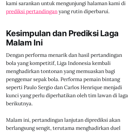
kami sarankan untuk mengunjungi halaman kami di
prediksi pertandingan
yang rutin diperbarui.
Kesimpulan dan Prediksi Laga
Malam Ini
Dengan performa menarik dan hasil pertandingan
bola yang kompetitif, Liga Indonesia kembali
menghadirkan tontonan yang memuaskan bagi
penggemar sepak bola. Performa pemain bintang
seperti Paulo Sergio dan Carlos Henrique menjadi
kunci yang perlu diperhatikan oleh tim lawan di laga
berikutnya.
Malam ini, pertandingan lanjutan diprediksi akan
berlangsung sengit, terutama menghadirkan duel