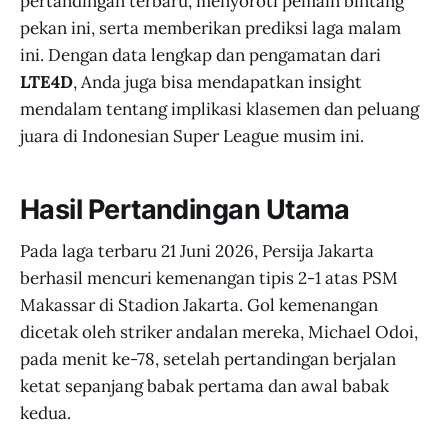
pertandingan terbaru, menyoroti pemain bintang
pekan ini, serta memberikan prediksi laga malam
ini. Dengan data lengkap dan pengamatan dari
LTE4D
, Anda juga bisa mendapatkan insight
mendalam tentang implikasi klasemen dan peluang
juara di Indonesian Super League musim ini.
Hasil Pertandingan Utama
Pada laga terbaru 21 Juni 2026, Persija Jakarta
berhasil mencuri kemenangan tipis 2-1 atas PSM
Makassar di Stadion Jakarta. Gol kemenangan
dicetak oleh striker andalan mereka, Michael Odoi,
pada menit ke-78, setelah pertandingan berjalan
ketat sepanjang babak pertama dan awal babak
kedua.