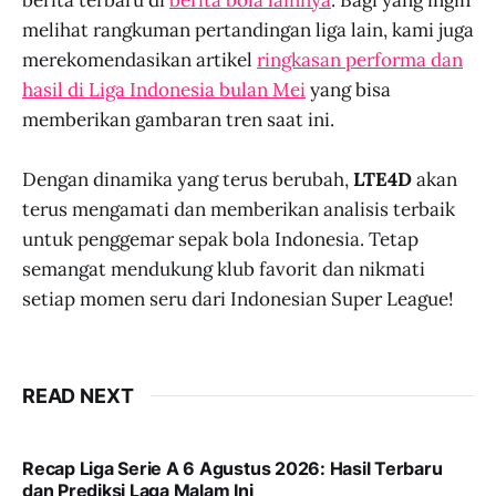
melihat rangkuman pertandingan liga lain, kami juga
merekomendasikan artikel
ringkasan performa dan
hasil di Liga Indonesia bulan Mei
yang bisa
memberikan gambaran tren saat ini.
Dengan dinamika yang terus berubah,
LTE4D
akan
terus mengamati dan memberikan analisis terbaik
untuk penggemar sepak bola Indonesia. Tetap
semangat mendukung klub favorit dan nikmati
setiap momen seru dari Indonesian Super League!
READ NEXT
Recap Liga Serie A 6 Agustus 2026: Hasil Terbaru
dan Prediksi Laga Malam Ini