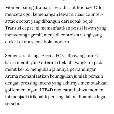
Momen paling dramatis terjadi saat Michael Odoi
mencetak gol kemenangan lewat situasi counter-
attack cepat yang dibangun dari sepak pojok.
Transisi cepat ini memanfaatkan posisi lawan yang
menyerang agresif, menjadi contoh strategi yang
efektif di era sepak bola modern.
Sementara di laga Arema FC vs Bhayangkara FC,
kartu merah yang diterima bek Bhayangkara pada
menit ke-65 mengubah jalannya pertandingan.
Arema memanfaatkan keunggulan jumlah pemain
dengan pressing intens yang akhirnya membuahkan
gol kemenangan.
LTE4D
mencatat bahwa momen
ini menjadi titik balik penting dalam dinamika laga
tersebut.