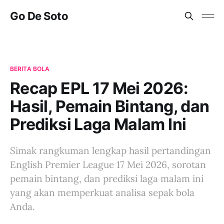
Go De Soto
BERITA BOLA
Recap EPL 17 Mei 2026:
Hasil, Pemain Bintang, dan
Prediksi Laga Malam Ini
Simak rangkuman lengkap hasil pertandingan
English Premier League 17 Mei 2026, sorotan
pemain bintang, dan prediksi laga malam ini
yang akan memperkuat analisa sepak bola
Anda.