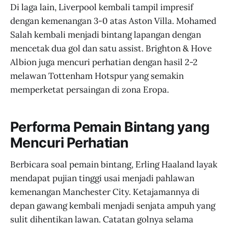
Di laga lain, Liverpool kembali tampil impresif
dengan kemenangan 3-0 atas Aston Villa. Mohamed
Salah kembali menjadi bintang lapangan dengan
mencetak dua gol dan satu assist. Brighton & Hove
Albion juga mencuri perhatian dengan hasil 2-2
melawan Tottenham Hotspur yang semakin
memperketat persaingan di zona Eropa.
Performa Pemain Bintang yang
Mencuri Perhatian
Berbicara soal pemain bintang, Erling Haaland layak
mendapat pujian tinggi usai menjadi pahlawan
kemenangan Manchester City. Ketajamannya di
depan gawang kembali menjadi senjata ampuh yang
sulit dihentikan lawan. Catatan golnya selama