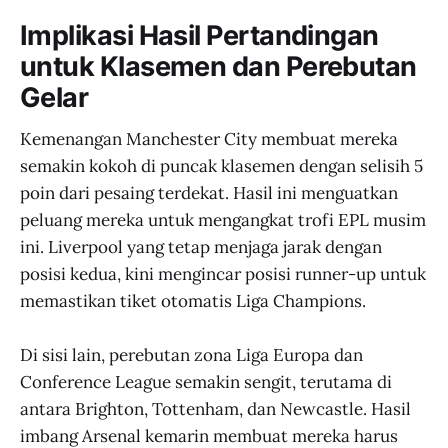
Implikasi Hasil Pertandingan
untuk Klasemen dan Perebutan
Gelar
Kemenangan Manchester City membuat mereka
semakin kokoh di puncak klasemen dengan selisih 5
poin dari pesaing terdekat. Hasil ini menguatkan
peluang mereka untuk mengangkat trofi EPL musim
ini. Liverpool yang tetap menjaga jarak dengan
posisi kedua, kini mengincar posisi runner-up untuk
memastikan tiket otomatis Liga Champions.
Di sisi lain, perebutan zona Liga Europa dan
Conference League semakin sengit, terutama di
antara Brighton, Tottenham, dan Newcastle. Hasil
imbang Arsenal kemarin membuat mereka harus