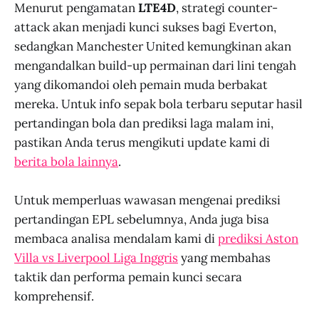
Menurut pengamatan
LTE4D
, strategi counter-
attack akan menjadi kunci sukses bagi Everton,
sedangkan Manchester United kemungkinan akan
mengandalkan build-up permainan dari lini tengah
yang dikomandoi oleh pemain muda berbakat
mereka. Untuk info sepak bola terbaru seputar hasil
pertandingan bola dan prediksi laga malam ini,
pastikan Anda terus mengikuti update kami di
berita bola lainnya
.
Untuk memperluas wawasan mengenai prediksi
pertandingan EPL sebelumnya, Anda juga bisa
membaca analisa mendalam kami di
prediksi Aston
Villa vs Liverpool Liga Inggris
yang membahas
taktik dan performa pemain kunci secara
komprehensif.