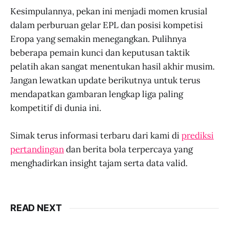
Kesimpulannya, pekan ini menjadi momen krusial
dalam perburuan gelar EPL dan posisi kompetisi
Eropa yang semakin menegangkan. Pulihnya
beberapa pemain kunci dan keputusan taktik
pelatih akan sangat menentukan hasil akhir musim.
Jangan lewatkan update berikutnya untuk terus
mendapatkan gambaran lengkap liga paling
kompetitif di dunia ini.
Simak terus informasi terbaru dari kami di
prediksi
pertandingan
dan berita bola terpercaya yang
menghadirkan insight tajam serta data valid.
READ NEXT