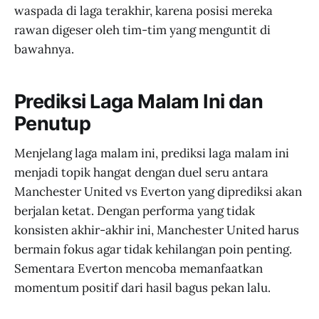
waspada di laga terakhir, karena posisi mereka
rawan digeser oleh tim-tim yang menguntit di
bawahnya.
Prediksi Laga Malam Ini dan
Penutup
Menjelang laga malam ini, prediksi laga malam ini
menjadi topik hangat dengan duel seru antara
Manchester United vs Everton yang diprediksi akan
berjalan ketat. Dengan performa yang tidak
konsisten akhir-akhir ini, Manchester United harus
bermain fokus agar tidak kehilangan poin penting.
Sementara Everton mencoba memanfaatkan
momentum positif dari hasil bagus pekan lalu.