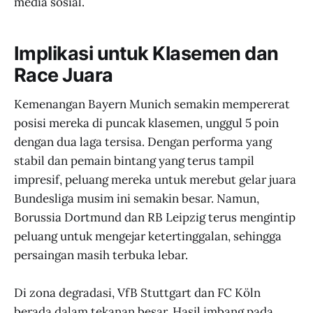
media sosial.
Implikasi untuk Klasemen dan
Race Juara
Kemenangan Bayern Munich semakin mempererat
posisi mereka di puncak klasemen, unggul 5 poin
dengan dua laga tersisa. Dengan performa yang
stabil dan pemain bintang yang terus tampil
impresif, peluang mereka untuk merebut gelar juara
Bundesliga musim ini semakin besar. Namun,
Borussia Dortmund dan RB Leipzig terus mengintip
peluang untuk mengejar ketertinggalan, sehingga
persaingan masih terbuka lebar.
Di zona degradasi, VfB Stuttgart dan FC Köln
berada dalam tekanan besar. Hasil imbang pada