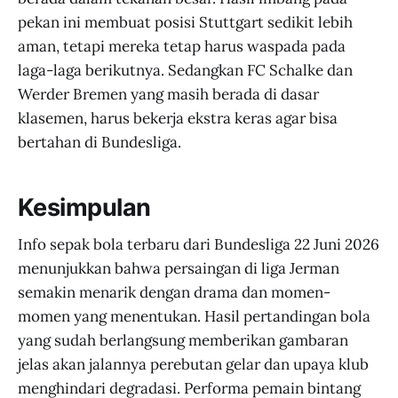
pekan ini membuat posisi Stuttgart sedikit lebih
aman, tetapi mereka tetap harus waspada pada
laga-laga berikutnya. Sedangkan FC Schalke dan
Werder Bremen yang masih berada di dasar
klasemen, harus bekerja ekstra keras agar bisa
bertahan di Bundesliga.
Kesimpulan
Info sepak bola terbaru dari Bundesliga 22 Juni 2026
menunjukkan bahwa persaingan di liga Jerman
semakin menarik dengan drama dan momen-
momen yang menentukan. Hasil pertandingan bola
yang sudah berlangsung memberikan gambaran
jelas akan jalannya perebutan gelar dan upaya klub
menghindari degradasi. Performa pemain bintang