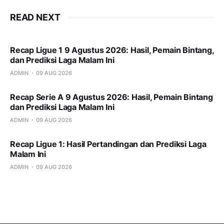
READ NEXT
Recap Ligue 1 9 Agustus 2026: Hasil, Pemain Bintang,
dan Prediksi Laga Malam Ini
ADMIN
09 AUG 2026
Recap Serie A 9 Agustus 2026: Hasil, Pemain Bintang
dan Prediksi Laga Malam Ini
ADMIN
09 AUG 2026
Recap Ligue 1: Hasil Pertandingan dan Prediksi Laga
Malam Ini
ADMIN
09 AUG 2026