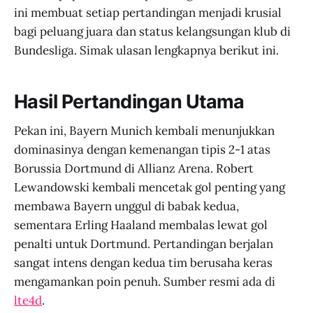
ini membuat setiap pertandingan menjadi krusial
bagi peluang juara dan status kelangsungan klub di
Bundesliga. Simak ulasan lengkapnya berikut ini.
Hasil Pertandingan Utama
Pekan ini, Bayern Munich kembali menunjukkan
dominasinya dengan kemenangan tipis 2-1 atas
Borussia Dortmund di Allianz Arena. Robert
Lewandowski kembali mencetak gol penting yang
membawa Bayern unggul di babak kedua,
sementara Erling Haaland membalas lewat gol
penalti untuk Dortmund. Pertandingan berjalan
sangat intens dengan kedua tim berusaha keras
mengamankan poin penuh. Sumber resmi ada di
lte4d
.