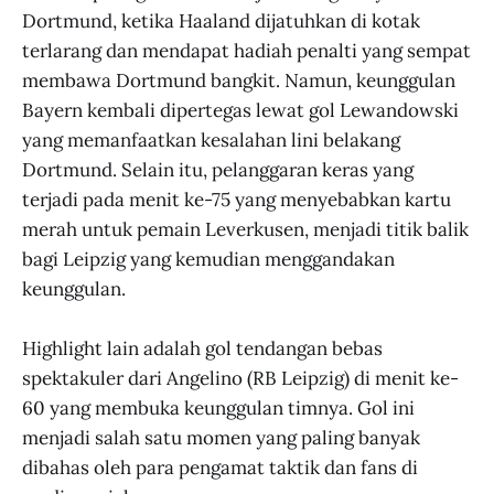
Dortmund, ketika Haaland dijatuhkan di kotak
terlarang dan mendapat hadiah penalti yang sempat
membawa Dortmund bangkit. Namun, keunggulan
Bayern kembali dipertegas lewat gol Lewandowski
yang memanfaatkan kesalahan lini belakang
Dortmund. Selain itu, pelanggaran keras yang
terjadi pada menit ke-75 yang menyebabkan kartu
merah untuk pemain Leverkusen, menjadi titik balik
bagi Leipzig yang kemudian menggandakan
keunggulan.
Highlight lain adalah gol tendangan bebas
spektakuler dari Angelino (RB Leipzig) di menit ke-
60 yang membuka keunggulan timnya. Gol ini
menjadi salah satu momen yang paling banyak
dibahas oleh para pengamat taktik dan fans di