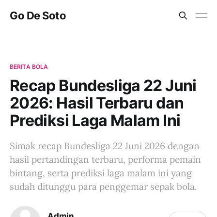
Go De Soto
BERITA BOLA
Recap Bundesliga 22 Juni
2026: Hasil Terbaru dan
Prediksi Laga Malam Ini
Simak recap Bundesliga 22 Juni 2026 dengan
hasil pertandingan terbaru, performa pemain
bintang, serta prediksi laga malam ini yang
sudah ditunggu para penggemar sepak bola.
Admin