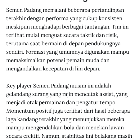
Semen Padang menjalani beberapa pertandingan
terakhir dengan performa yang cukup konsisten
meskipun menghadapi berbagai tantangan. Tim ini
terlihat mulai menguat secara taktik dan fisik,
terutama saat bermain di depan pendukungnya
sendiri. Formasi yang umumnya digunakan mampu
memaksimalkan potensi pemain muda dan
mengandalkan kecepatan di lini depan.
Key player Semen Padang musim ini adalah
gelandang serang yang rajin mencetak assist, yang
menjadi otak permainan dan pengatur tempo.
Momentum positif juga terlihat dari hasil beberapa
laga kandang terakhir yang menunjukkan mereka
mampu mengendalikan bola dan menekan lawan
secara efektif. Namun, stabilitas lini belakang masih