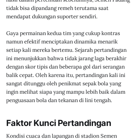
tidak bisa dipandang remeh terutama saat
mendapat dukungan suporter sendiri.
Gaya permainan kedua tim yang cukup kontras
namun efektif menciptakan dinamika menarik
setiap kali mereka bertemu. Sejarah pertandingan
ini menunjukkan bahwa tidak jarang laga berakhir
dengan skor tipis dan beberapa gol dari serangan
balik cepat. Oleh karena itu, pertandingan kali ini
sangat ditunggu oleh penikmat sepak bola yang
ingin melihat siapa yang mampu lebih baik dalam
penguasaan bola dan tekanan di lini tengah.
Faktor Kunci Pertandingan
Kondisi cuaca dan lapangan di stadion Semen