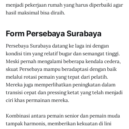
menjadi pekerjaan rumah yang harus diperbaiki agar
hasil maksimal bisa diraih.
Form Persebaya Surabaya
Persebaya Surabaya datang ke laga ini dengan
kondisi tim yang relatif bugar dan semangat tinggi.
Meski pernah mengalami beberapa kendala cedera,
skuat Persebaya mampu beradaptasi dengan baik
melalui rotasi pemain yang tepat dari pelatih.
Mereka juga memperlihatkan peningkatan dalam
transisi cepat dan pressing ketat yang telah menjadi
ciri khas permainan mereka.
Kombinasi antara pemain senior dan pemain muda
tampak harmonis, memberikan kekuatan di lini