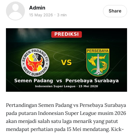
Admin
Share
15 May 2026
3 min
Pertandingan Semen Padang vs Persebaya Surabaya
pada putaran Indonesian Super League musim 2026
akan menjadi salah satu laga menarik yang patut
mendapat perhatian pada 15 Mei mendatang. Kick-