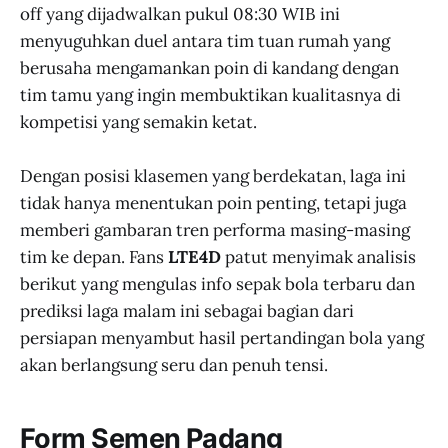
off yang dijadwalkan pukul 08:30 WIB ini
menyuguhkan duel antara tim tuan rumah yang
berusaha mengamankan poin di kandang dengan
tim tamu yang ingin membuktikan kualitasnya di
kompetisi yang semakin ketat.
Dengan posisi klasemen yang berdekatan, laga ini
tidak hanya menentukan poin penting, tetapi juga
memberi gambaran tren performa masing-masing
tim ke depan. Fans
LTE4D
patut menyimak analisis
berikut yang mengulas info sepak bola terbaru dan
prediksi laga malam ini sebagai bagian dari
persiapan menyambut hasil pertandingan bola yang
akan berlangsung seru dan penuh tensi.
Form Semen Padang