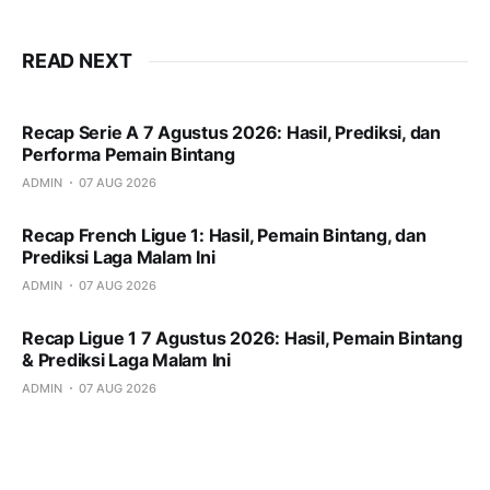
READ NEXT
Recap Serie A 7 Agustus 2026: Hasil, Prediksi, dan
Performa Pemain Bintang
ADMIN
07 AUG 2026
Recap French Ligue 1: Hasil, Pemain Bintang, dan
Prediksi Laga Malam Ini
ADMIN
07 AUG 2026
Recap Ligue 1 7 Agustus 2026: Hasil, Pemain Bintang
& Prediksi Laga Malam Ini
ADMIN
07 AUG 2026